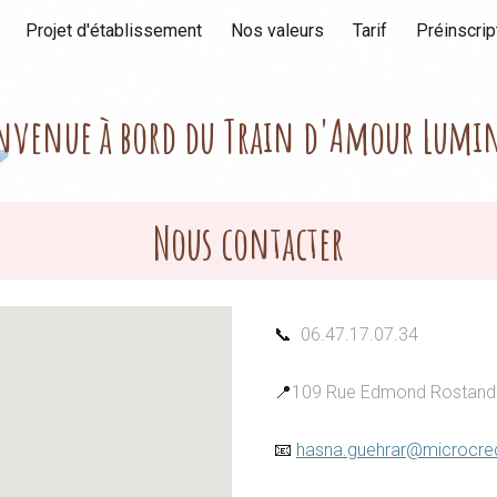
Projet d'établissement
Nos valeurs
Tarif
Préinscrip
ip to main content
Skip to navigat
nvenue à bord du Train d'Amour Lumi
Nous contacter
📞
06.47.17.07.34
📍
109 Rue Edmond Rostand
📧
hasna.guehrar@microcrech