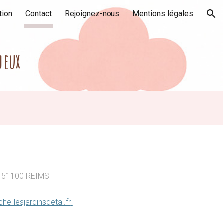
tion
Contact
Rejoignez-nous
Mentions légales
ion
neux
 51100 REIMS
e-lesjardinsdetal.fr