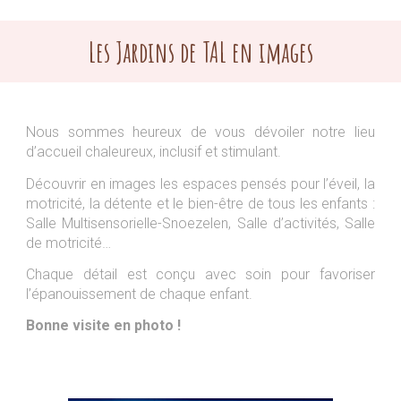
Les Jardins de TAL en images
Nous
sommes heureux
de vous dévoiler
notre
lieu
d’accueil chaleureux, inclusif et stimulant.
D
écouvrir en images
l
es espaces pensés pour l’éveil, la
motricité, la détente et le bien-être de tous les enfants :
S
alle Mu
ltisensorielle-
Snoezelen,
S
alle d’activités
, Salle
de motricité…
C
haque détail est conçu avec soin pour favoriser
l’épanouissement de chaque enfant.
Bonne
visite en photo !