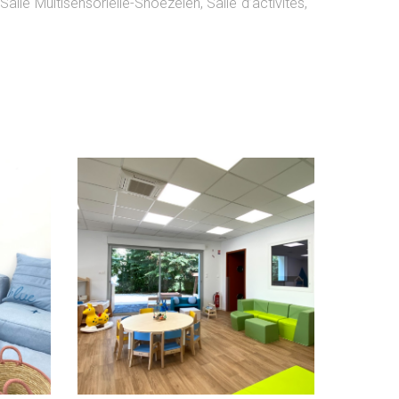
S
alle Mu
ltisensorielle-
Snoezelen,
S
alle d’activités
,