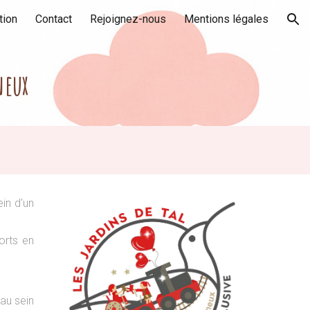
tion
Contact
Rejoignez-nous
Mentions légales
ion
neux
in d'un
orts en
au sein