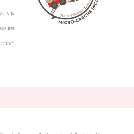
et une
assurer
enfant,