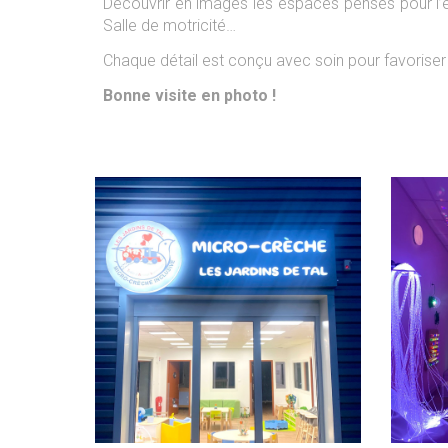
D
écouvrir en images
l
es espaces pensés pour l’éve
Salle
de motricité…
C
haque détail est conçu avec soin pour favorise
Bonne
visite en photo !